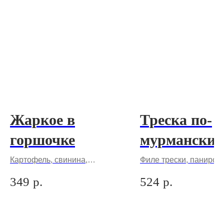
Жаркое в
Треска по-
горшочке
мурмански 
картофель
Картофель, свинина,
Филе трески, паниров
шампиньоны, лук, морковь,
сухари, картофель, па
и дольками
349
р.
524
р.
чеснок
лук, сметана, чеснок