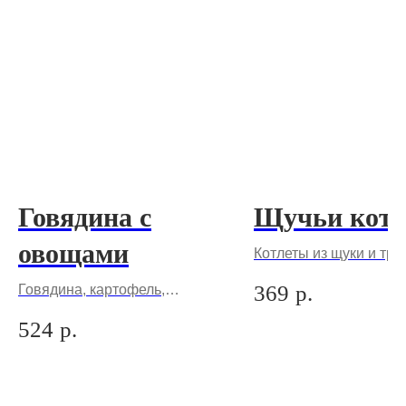
Говядина с
Щучьи кот
овощами
Котлеты из щуки и тре
добавлением шпика,
369
р.
Говядина, картофель,
подается с жареным л
стручковая фасоль, лук,
солеными огурчиками
524
р.
морковь, перец болгарский,
шампиньоны