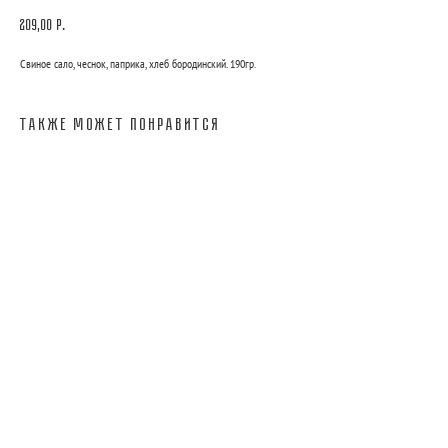
209,00
р.
Свиное сало, чеснок, паприка, хлеб бородинский. 190гр.
Также может понравится