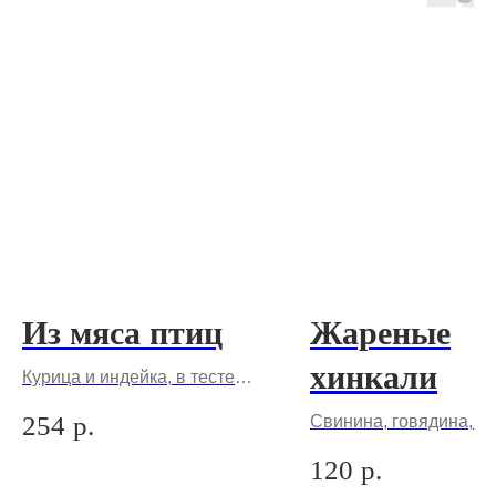
Из мяса птиц
Жареные
хинкали
Курица и индейка, в тесте
куркума
254
р.
Свинина, говядина, ки
аджика и лук. Цена за 
120
р.
порции не менее 3 шт